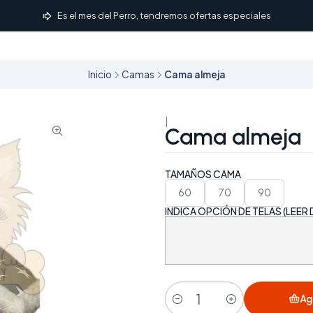
Es el mes del Perro, tendremos ofertas especiales
Inicio
Camas
Cama almeja
|
Cama almeja
TAMAÑOS CAMA
60
70
90
INDICA OPCIÓN DE TELAS (LEER
Ag
Cantidad