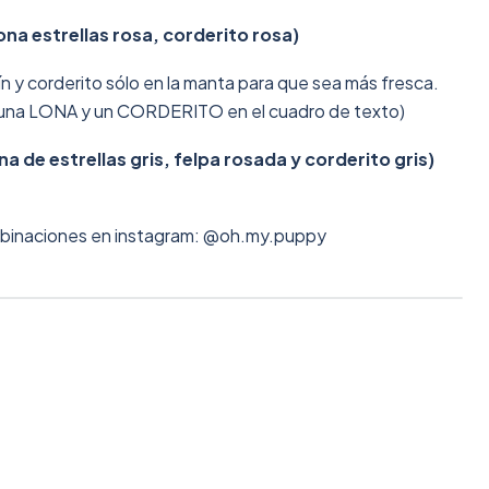
ona estrellas rosa, corderito rosa)
ín y corderito sólo en la manta para que sea más fresca.
una LONA y un CORDERITO en el cuadro de texto)
a de estrellas gris, felpa rosada y corderito gris)
binaciones en instagram: @oh.my.puppy