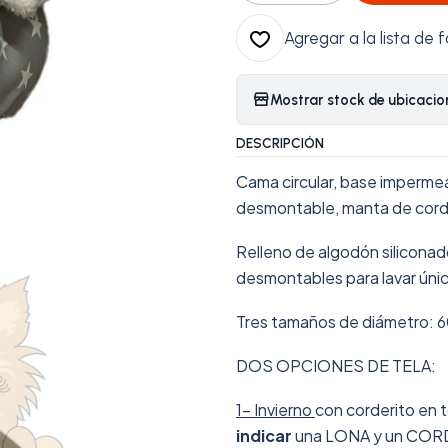
Agregar a la lista de f
Mostrar stock de ubicacio
DESCRIPCIÓN
Cama circular, base impermeab
desmontable, manta de corder
Relleno de algodón silicona
desmontables para lavar úni
Tres tamaños de diámetro: 
DOS OPCIONES DE TELA:
1- Invierno
con corderito en t
indicar
una LONA y un CORD